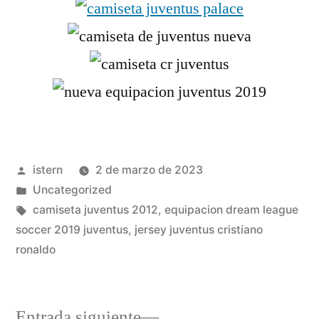
Publicado
istern
2 de marzo de 2023
por
Publicado
Uncategorized
en
Etiquetas:
camiseta juventus 2012
,
equipacion dream league
soccer 2019 juventus
,
jersey juventus cristiano
ronaldo
Entrada
Entrada siguiente