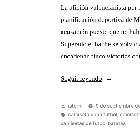
La afición valencianista por 
planificación deportiva de M
acusación puesto que no hab
Superado el bache se volvió a
encadenar cinco victorias c
«camisetas
Seguir leyendo
de
futbol
Publicado
istern
9 de septiembre d
suiza»
por
Etiquetas:
camiseta cuba futbol
,
camiseta
camisetas de futbol baratas