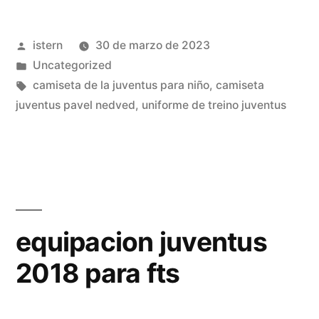
la
Publicado
istern
30 de marzo de 2023
juventus
por
Publicado
Uncategorized
gris»
en
Etiquetas:
camiseta de la juventus para niño
,
camiseta
juventus pavel nedved
,
uniforme de treino juventus
equipacion juventus
2018 para fts