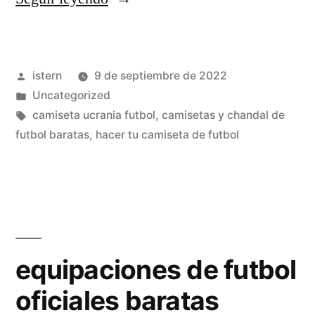
de
futbol
Publicado
istern
9 de septiembre de 2022
importadas
por
Publicado
Uncategorized
de
en
Etiquetas:
camiseta ucrania futbol
,
camisetas y chandal de
tailandia»
futbol baratas
,
hacer tu camiseta de futbol
equipaciones de futbol
oficiales baratas