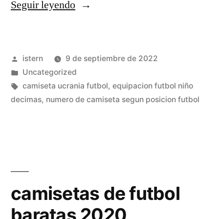
«equipaciones
Seguir leyendo
de
futbol
Publicado
istern
9 de septiembre de 2022
oficiales
por
Publicado
Uncategorized
baratas»
en
Etiquetas:
camiseta ucrania futbol
,
equipacion futbol niño
decimas
,
numero de camiseta segun posicion futbol
camisetas de futbol
baratas 2020