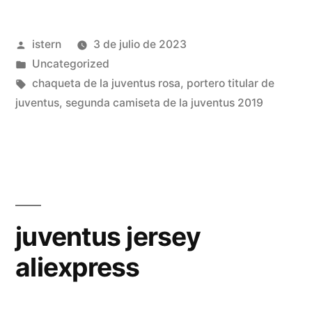
zidane»
Publicado
istern
3 de julio de 2023
por
Publicado
Uncategorized
en
Etiquetas:
chaqueta de la juventus rosa
,
portero titular de
juventus
,
segunda camiseta de la juventus 2019
juventus jersey
aliexpress