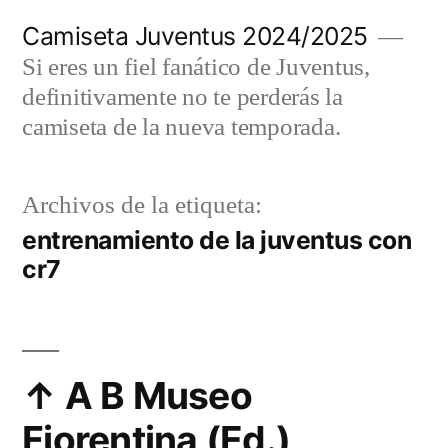
Saltar
Camiseta Juventus 2024/2025
al
Si eres un fiel fanático de Juventus,
contenido
definitivamente no te perderás la
camiseta de la nueva temporada.
Archivos de la etiqueta:
entrenamiento de la juventus con
cr7
↑ A B Museo
Fiorentina (Ed.)