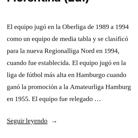
El equipo jugó en la Oberliga de 1989 a 1994
como un equipo de media tabla y se clasificó
para la nueva Regionalliga Nord en 1994,
cuando fue establecida. El equipo jugó en la
liga de fútbol más alta en Hamburgo cuando
ganó la promoción a la Amateurliga Hamburg
en 1955. El equipo fue relegado …
«↑
Seguir leyendo
A