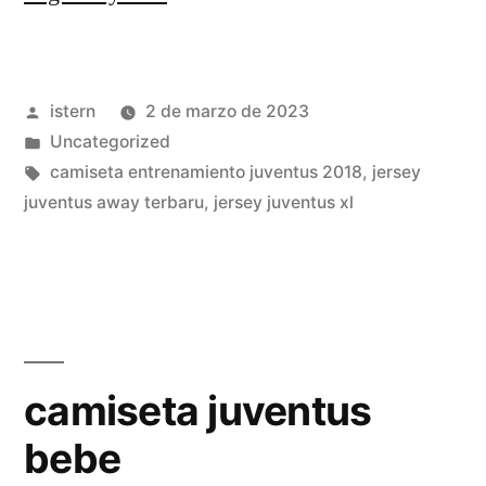
juventus
ronaldo
Publicado
istern
2 de marzo de 2023
2019»
por
Publicado
Uncategorized
en
Etiquetas:
camiseta entrenamiento juventus 2018
,
jersey
juventus away terbaru
,
jersey juventus xl
camiseta juventus
bebe