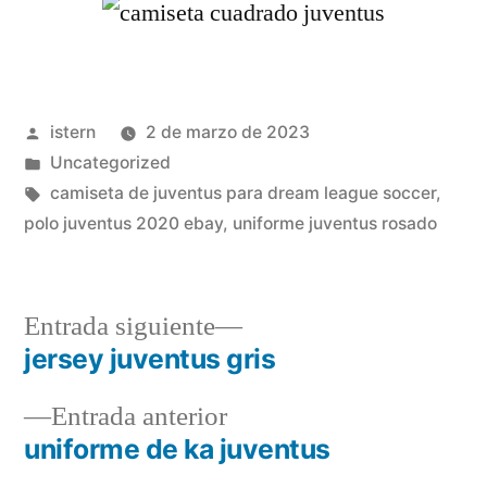
Publicado
istern
2 de marzo de 2023
por
Publicado
Uncategorized
en
Etiquetas:
camiseta de juventus para dream league soccer
,
polo juventus 2020 ebay
,
uniforme juventus rosado
Entrada
Entrada siguiente
siguiente:
jersey juventus gris
Navegación
Entrada
Entrada anterior
de
anterior:
uniforme de ka juventus
entradas