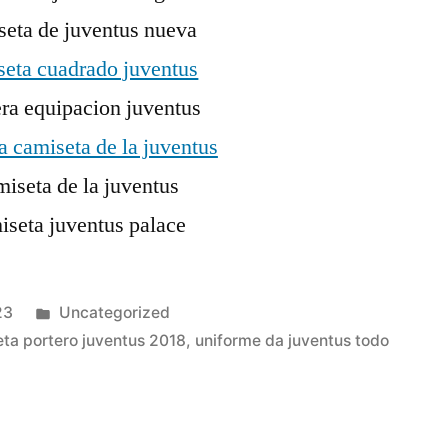
Publicado
23
Uncategorized
en
ta portero juventus 2018
,
uniforme da juventus todo