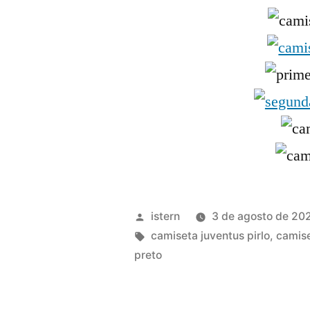
Publicado
istern
3 de agosto de 20
por
Etiquetas:
camiseta juventus pirlo
,
camise
preto