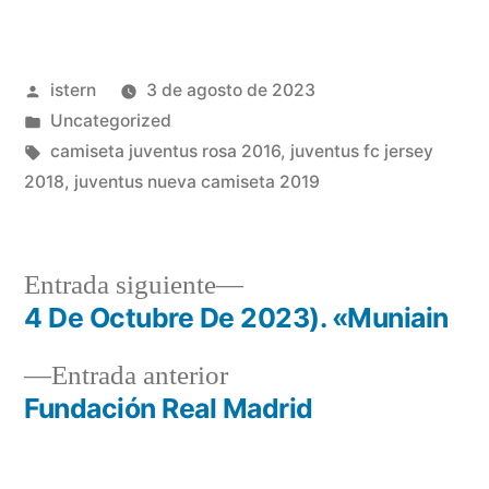
Publicado
istern
3 de agosto de 2023
por
Publicado
Uncategorized
en
Etiquetas:
camiseta juventus rosa 2016
,
juventus fc jersey
2018
,
juventus nueva camiseta 2019
Entrada
Entrada siguiente
siguiente:
4 De Octubre De 2023). «Muniain
Navegación
Entrada
Entrada anterior
de
anterior:
Fundación Real Madrid
entradas