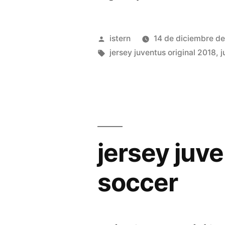
de
la
Publicado
istern
14 de diciembre d
juventus
por
Etiquetas:
jersey juventus original 2018
,
j
2018»
jersey juv
soccer