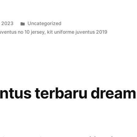
Publicado
e 2023
Uncategorized
en
uventus no 10 jersey
,
kit uniforme juventus 2019
entus terbaru dream