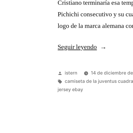
Cristiano terminaría esa te
Pichichi consecutivo y su cu
logo de la marca alemana c
«juventus
Seguir leyendo
jersey
usa»
Publicado
istern
14 de diciembre d
por
Etiquetas:
camiseta de la juventus cuadr
jersey ebay