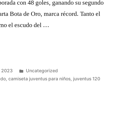
mporada con 48 goles, ganando su segundo
arta Bota de Oro, marca récord. Tanto el
omo el escudo del …
Publicado
e 2023
Uncategorized
en
ado
,
camiseta juventus para niños
,
juventus 120