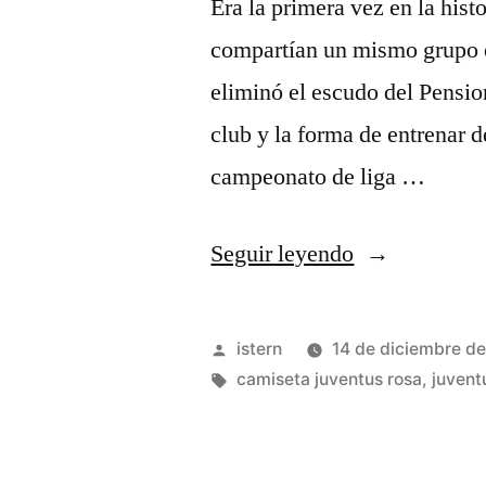
Era la primera vez en la his
compartían un mismo grupo e
eliminó el escudo del Pensio
club y la forma de entrenar d
campeonato de liga …
«jersey
Seguir leyendo
juventus
terbaru
Publicado
istern
14 de diciembre d
dream
por
Etiquetas:
camiseta juventus rosa
,
juvent
league
soccer»