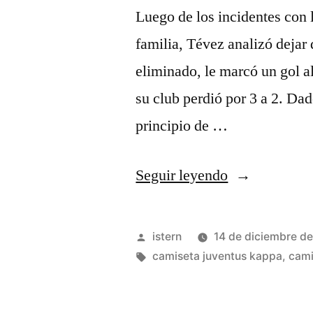
Luego de los incidentes con 
familia, Tévez analizó dejar 
eliminado, le marcó un gol al
su club perdió por 3 a 2. Da
principio de …
«camiseta
Seguir leyendo
juventus
2003»
Publicado
istern
14 de diciembre d
por
Etiquetas:
camiseta juventus kappa
,
cami