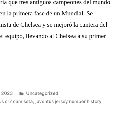
toria que tres antiguos campeones del mundo
n la primera fase de un Mundial. Se
nista de Chelsea y se mejoró la cantera del
el equipo, llevando al Chelsea a su primer
Publicado
e 2023
Uncategorized
en
us cr7 camiseta
,
juventus jersey number history