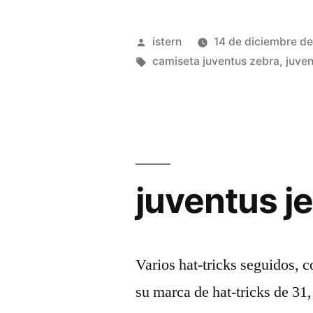
juventus
jersey»
Publicado
istern
14 de diciembre d
por
Etiquetas:
camiseta juventus zebra
,
juve
juventus j
Varios hat-tricks seguidos, 
su marca de hat-tricks de 31