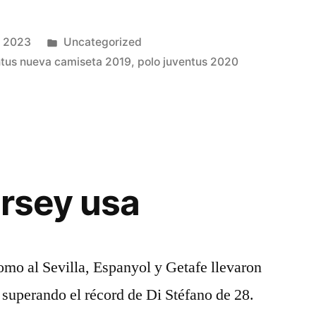
Publicado
e 2023
Uncategorized
en
ntus nueva camiseta 2019
,
polo juventus 2020
ersey usa
como al Sevilla, Espanyol y Getafe llevaron
, superando el récord de Di Stéfano de 28.