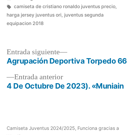
en
Etiquetas:
camiseta de cristiano ronaldo juventus precio
,
harga jersey juventus ori
,
juventus segunda
equipacion 2018
Entrada
Entrada siguiente
siguiente:
Agrupación Deportiva Torpedo 66
Navegación
Entrada
Entrada anterior
de
anterior:
4 De Octubre De 2023). «Muniain
entradas
Camiseta Juventus 2024/2025
,
Funciona gracias a