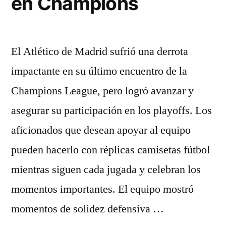
en Champions
El Atlético de Madrid sufrió una derrota
impactante en su último encuentro de la
Champions League, pero logró avanzar y
asegurar su participación en los playoffs. Los
aficionados que desean apoyar al equipo
pueden hacerlo con réplicas camisetas fútbol
mientras siguen cada jugada y celebran los
momentos importantes. El equipo mostró
momentos de solidez defensiva …