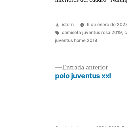
Publicado
istern
6 de enero de 202
por
Etiquetas:
camiseta juventus rosa 2019
,
c
juventus home 2019
Entrad
Entrada anterior
anterio
polo juventus xxl
Navegación
de
entradas