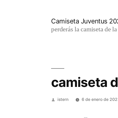
Saltar
al
Camiseta Juventus 2
contenido
perderás la camiseta de l
camiseta d
Publicado
istern
6 de enero de 202
por