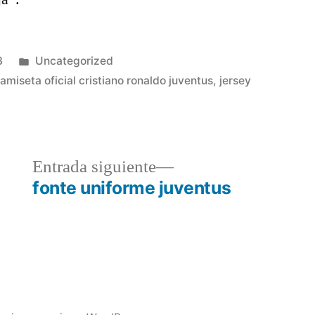
Publicado
3
Uncategorized
en
amiseta oficial cristiano ronaldo juventus
,
jersey
a
Entrada
Entrada siguiente
r:
siguiente:
fonte uniforme juventus