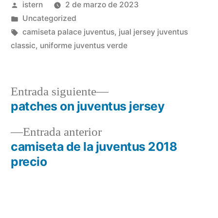
Publicado
istern
2 de marzo de 2023
por
Publicado
Uncategorized
en
Etiquetas:
camiseta palace juventus
,
jual jersey juventus
classic
,
uniforme juventus verde
Entrada
Entrada siguiente
siguiente:
patches on juventus jersey
Navegación
Entrada
Entrada anterior
de
anterior:
camiseta de la juventus 2018
entradas
precio