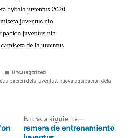
Publicado
Uncategorized
en
equipacion dela juventus
,
nueva equipacion dela
a
Entrada
Entrada siguiente
r:
siguiente:
fon
remera de entrenamiento
juventus