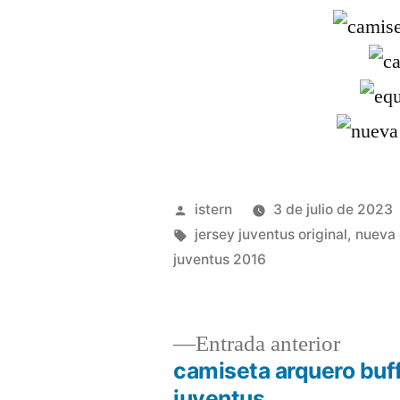
Publicado
istern
3 de julio de 2023
por
Etiquetas:
jersey juventus original
,
nueva 
juventus 2016
Entrad
Entrada anterior
anterio
camiseta arquero buf
Navegación
juventus