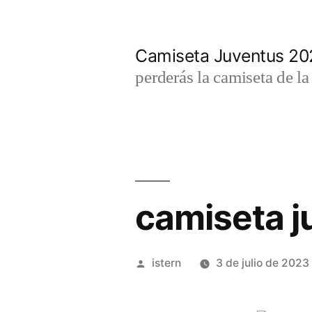
Saltar
al
Camiseta Juventus 2
contenido
perderás la camiseta de l
camiseta j
Publicado
istern
3 de julio de 2023
por