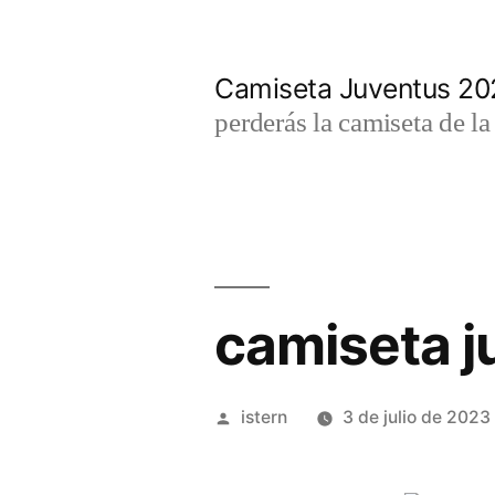
Saltar
al
Camiseta Juventus 2
contenido
perderás la camiseta de l
camiseta j
Publicado
istern
3 de julio de 2023
por