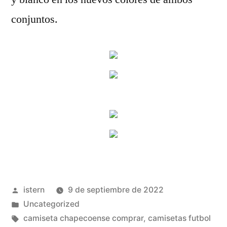
conjuntos.
Publicado
istern
9 de septiembre de 2022
por
Publicado
Uncategorized
en
Etiquetas:
camiseta chapecoense comprar
,
camisetas futbol