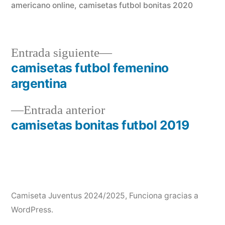
americano online
,
camisetas futbol bonitas 2020
Entrada
Entrada siguiente
siguiente:
camisetas futbol femenino
Navegación
argentina
de
Entrada
Entrada anterior
entradas
anterior:
camisetas bonitas futbol 2019
Camiseta Juventus 2024/2025
,
Funciona gracias a
WordPress.