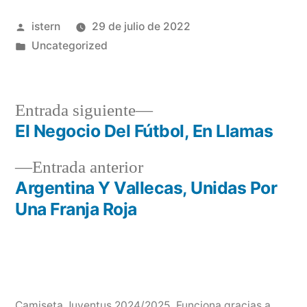
Publicado
istern
29 de julio de 2022
por
Publicado
Uncategorized
en
Entrada
Entrada siguiente
siguiente:
El Negocio Del Fútbol, En Llamas
Navegación
Entrada
Entrada anterior
de
anterior:
Argentina Y Vallecas, Unidas Por
entradas
Una Franja Roja
Camiseta Juventus 2024/2025
,
Funciona gracias a