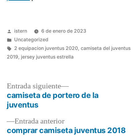
Publicado
istern
6 de enero de 2023
por
Publicado
Uncategorized
en
Etiquetas:
2 equipacion juventus 2020
,
camiseta del juventus
2019
,
jersey juventus estrella
Entrada
Entrada siguiente
siguiente:
camiseta de portero de la
Navegación
juventus
de
Entrada
Entrada anterior
entradas
anterior:
comprar camiseta juventus 2018