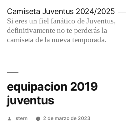
Saltar
Camiseta Juventus 2024/2025
al
Si eres un fiel fanático de Juventus,
contenido
definitivamente no te perderás la
camiseta de la nueva temporada.
equipacion 2019
juventus
Publicado
istern
2 de marzo de 2023
por