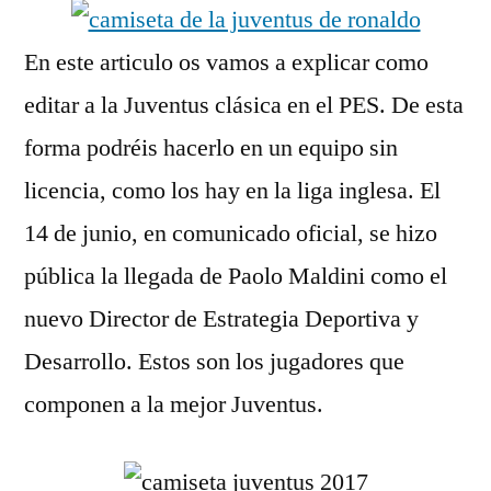
En este articulo os vamos a explicar como
editar a la Juventus clásica en el PES. De esta
forma podréis hacerlo en un equipo sin
licencia, como los hay en la liga inglesa. El
14 de junio, en comunicado oficial, se hizo
pública la llegada de Paolo Maldini como el
nuevo Director de Estrategia Deportiva y
Desarrollo. Estos son los jugadores que
componen a la mejor Juventus.