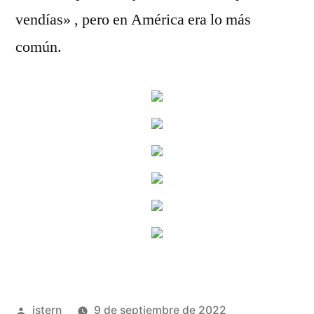
vendías» , pero en América era lo más
común.
Publicado
istern
9 de septiembre de 2022