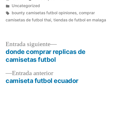
por
Publicado
Uncategorized
en
Etiquetas:
bounty camisetas futbol opiniones
,
comprar
camisetas de futbol thai
,
tiendas de futbol en malaga
Entrada
Entrada siguiente
siguiente:
donde comprar replicas de
Navegación
camisetas futbol
de
Entrada
Entrada anterior
entradas
anterior:
camiseta futbol ecuador