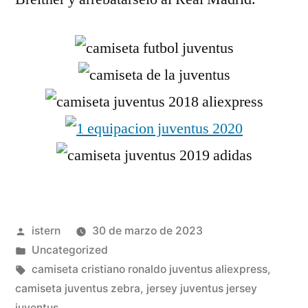
Publicado
istern
30 de marzo de 2023
por
Publicado
Uncategorized
en
Etiquetas:
camiseta cristiano ronaldo juventus aliexpress
,
camiseta juventus zebra
,
jersey juventus jersey
juventus