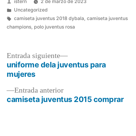
Publicado
istern
2 de marzo de 2023
por
Publicado
Uncategorized
en
Etiquetas:
camiseta juventus 2018 dybala
,
camiseta juventus
champions
,
polo juventus rosa
Entrada
Entrada siguiente
siguiente:
uniforme dela juventus para
Navegación
mujeres
de
Entrada
Entrada anterior
entradas
anterior:
camiseta juventus 2015 comprar