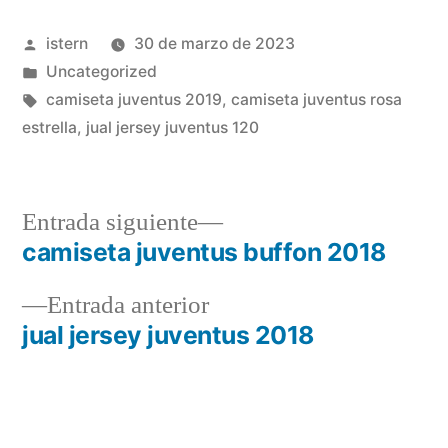
Publicado
istern
30 de marzo de 2023
por
Publicado
Uncategorized
en
Etiquetas:
camiseta juventus 2019
,
camiseta juventus rosa
estrella
,
jual jersey juventus 120
Entrada
Entrada siguiente
siguiente:
camiseta juventus buffon 2018
Navegación
Entrada
Entrada anterior
de
anterior:
jual jersey juventus 2018
entradas