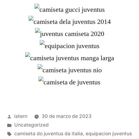
Publicado
istern
30 de marzo de 2023
por
Publicado
Uncategorized
en
Etiquetas:
camiseta do juventus da italia
,
equipacion juventus