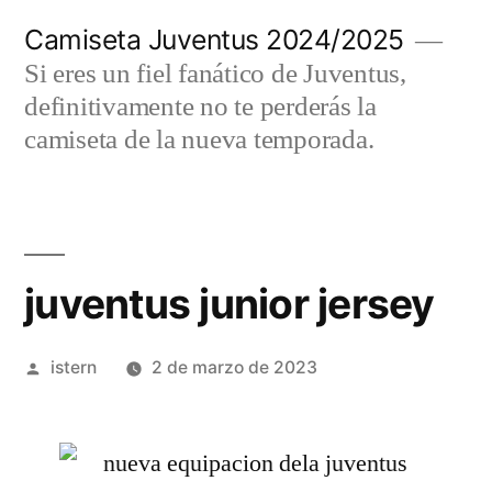
Saltar
Camiseta Juventus 2024/2025
al
Si eres un fiel fanático de Juventus,
contenido
definitivamente no te perderás la
camiseta de la nueva temporada.
juventus junior jersey
Publicado
istern
2 de marzo de 2023
por