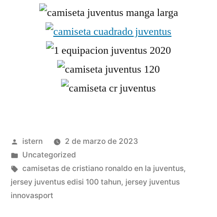
Publicado
istern
2 de marzo de 2023
por
Publicado
Uncategorized
en
Etiquetas:
camisetas de cristiano ronaldo en la juventus
,
jersey juventus edisi 100 tahun
,
jersey juventus
innovasport