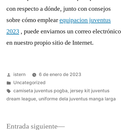
con respecto a dónde, junto con consejos
sobre cómo emplear
equipacion juventus
2023
, puede enviarnos un correo electrónico
en nuestro propio sitio de Internet.
Publicado
istern
6 de enero de 2023
por
Publicado
Uncategorized
en
Etiquetas:
camiseta juventus pogba
,
jersey kit juventus
dream league
,
uniforme dela juventus manga larga
Entrada
Entrada siguiente