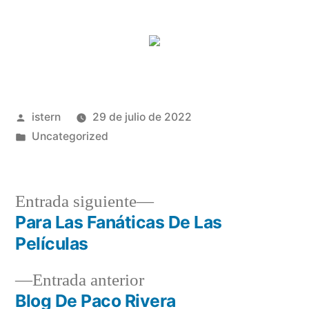
Publicado
istern
29 de julio de 2022
por
Publicado
Uncategorized
en
Entrada
Entrada siguiente
siguiente:
Para Las Fanáticas De Las
Navegación
Películas
de
Entrada
Entrada anterior
entradas
anterior:
Blog De Paco Rivera