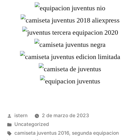
Publicado
istern
2 de marzo de 2023
por
Publicado
Uncategorized
en
Etiquetas:
camiseta juventus 2016
,
segunda equipacion