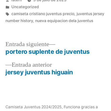
por
Publicado
Uncategorized
en
Etiquetas:
camiseta cristiano juventus precio
,
juventus jersey
number history
,
nueva equipacion dela juventus
Entrada
Entrada siguiente
siguiente:
portero suplente de juventus
Navegación
Entrada
Entrada anterior
de
anterior:
jersey juventus higuain
entradas
Camiseta Juventus 2024/2025
,
Funciona gracias a