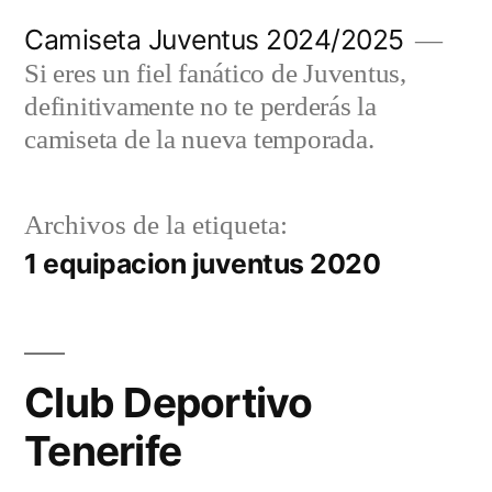
Saltar
Camiseta Juventus 2024/2025
al
Si eres un fiel fanático de Juventus,
contenido
definitivamente no te perderás la
camiseta de la nueva temporada.
Archivos de la etiqueta:
1 equipacion juventus 2020
Club Deportivo
Tenerife