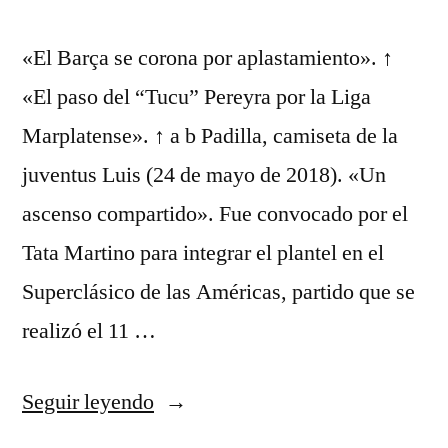
«El Barça se corona por aplastamiento». ↑
«El paso del “Tucu” Pereyra por la Liga
Marplatense». ↑ a b Padilla, camiseta de la
juventus Luis (24 de mayo de 2018). «Un
ascenso compartido». Fue convocado por el
Tata Martino para integrar el plantel en el
Superclásico de las Américas, partido que se
realizó el 11 …
«Club
Seguir leyendo
Deportivo