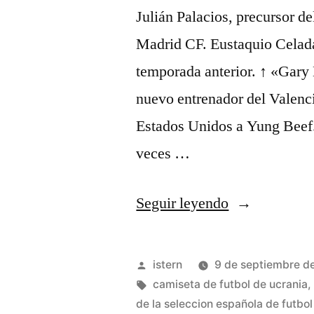
Julián Palacios, precursor d
Madrid CF. Eustaquio Celada
temporada anterior. ↑ «Gary 
nuevo entrenador del Valenc
Estados Unidos a Yung Beef.
veces …
«sudaderas
Seguir leyendo
equipos
de
Publicado
istern
9 de septiembre d
futbol
por
Etiquetas:
camiseta de futbol de ucrania
de la seleccion española de futbol
baratas»