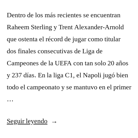
Dentro de los más recientes se encuentran
Raheem Sterling y Trent Alexander-Arnold
que ostenta el récord de jugar como titular
dos finales consecutivas de Liga de
Campeones de la UEFA con tan solo 20 años
y 237 días. En la liga C1, el Napoli jugó bien
todo el campeonato y se mantuvo en el primer
…
«camiseta
Seguir leyendo
de