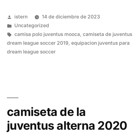
juventus»
Publicado
istern
14 de diciembre de 2023
por
Publicado
Uncategorized
en
Etiquetas:
camisa polo juventus mooca
,
camiseta de juventus
dream league soccer 2019
,
equipacion juventus para
dream league soccer
camiseta de la
juventus alterna 2020