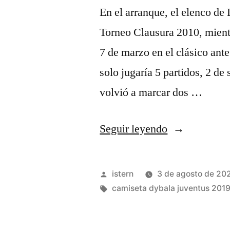
En el arranque, el elenco de
Torneo Clausura 2010, mientr
7 de marzo en el clásico ant
solo jugaría 5 partidos, 2 de 
volvió a marcar dos …
«El
Seguir leyendo
27
De
Publicado
istern
3 de agosto de 20
Abril
por
Etiquetas:
camiseta dybala juventus 201
De
2023»