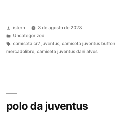
De
Turín»
Publicado
istern
3 de agosto de 2023
por
Publicado
Uncategorized
en
Etiquetas:
camiseta cr7 juventus
,
camiseta juventus buffon
mercadolibre
,
camiseta juventus dani alves
polo da juventus