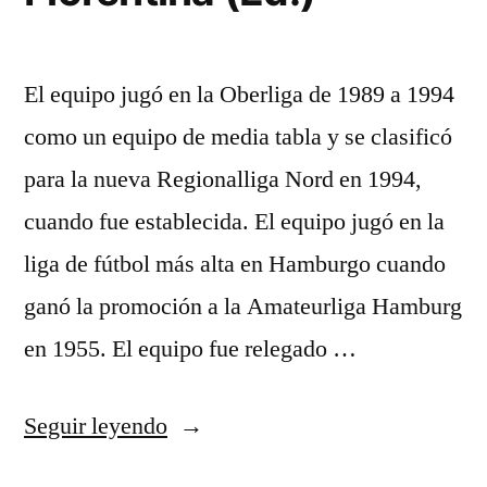
El equipo jugó en la Oberliga de 1989 a 1994
como un equipo de media tabla y se clasificó
para la nueva Regionalliga Nord en 1994,
cuando fue establecida. El equipo jugó en la
liga de fútbol más alta en Hamburgo cuando
ganó la promoción a la Amateurliga Hamburg
en 1955. El equipo fue relegado …
«↑
Seguir leyendo
A