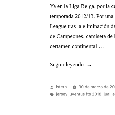
Ya en la Liga Belga, por la c
temporada 2012/13. Por una d
League tras la eliminación de
de Campeones, camiseta de la
certamen continental …
«chaqueta
Seguir leyendo
de
la
Publicado
istern
30 de marzo de 2
juventus»
por
Etiquetas:
jersey juventus fts 2018
,
jual 