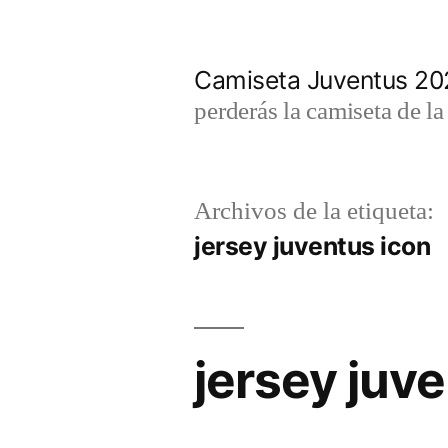
Saltar
al
Camiseta Juventus 2
contenido
perderás la camiseta de l
Archivos de la etiqueta:
jersey juventus icon
jersey juv