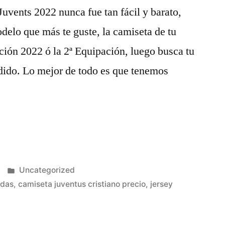
uvents 2022 nunca fue tan fácil y barato,
odelo que más te guste, la camiseta de tu
ación 2022 ó la 2ª Equipación, luego busca tu
pedido. Lo mejor de todo es que tenemos
Publicado
Uncategorized
en
idas
,
camiseta juventus cristiano precio
,
jersey