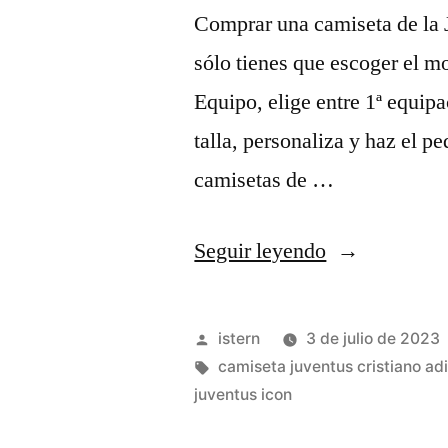
Comprar una camiseta de la J
sólo tienes que escoger el m
Equipo, elige entre 1ª equip
talla, personaliza y haz el 
camisetas de …
«jersey
Seguir leyendo
juventus
pre
Publicado
istern
3 de julio de 2023
match
por
Etiquetas:
camiseta juventus cristiano ad
juventus icon
2020»