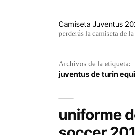
Saltar
al
Camiseta Juventus 2
contenido
perderás la camiseta de l
Archivos de la etiqueta:
juventus de turin equ
uniforme d
soccer 20