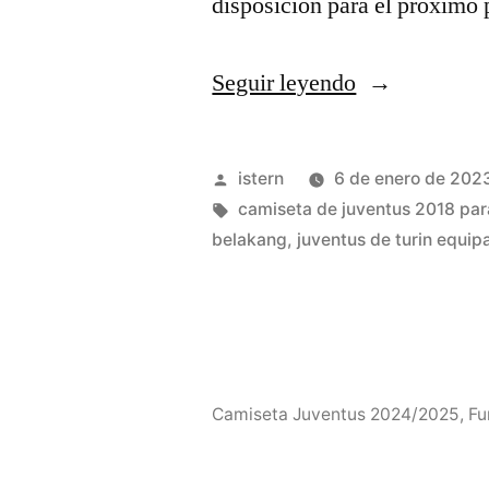
disposición para el próximo 
«camisa
Seguir leyendo
juvenil
juventus»
Publicado
istern
6 de enero de 202
por
Etiquetas:
camiseta de juventus 2018 par
belakang
,
juventus de turin equip
Camiseta Juventus 2024/2025
,
Fu