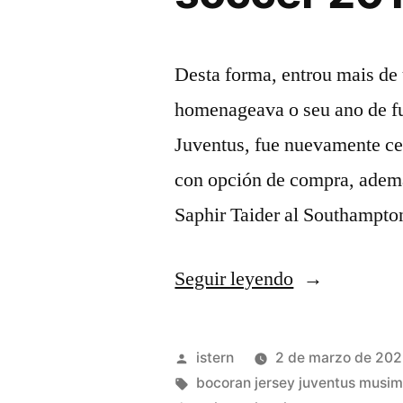
Desta forma, entrou mais d
homenageava o seu ano de fu
Juventus, fue nuevamente ce
con opción de compra, ademá
Saphir Taider al Southampto
«uniforme
Seguir leyendo
de
juventus
Publicado
istern
2 de marzo de 20
para
por
Etiquetas:
bocoran jersey juventus musi