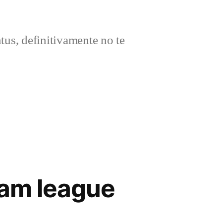
ntus, definitivamente no te
eam league