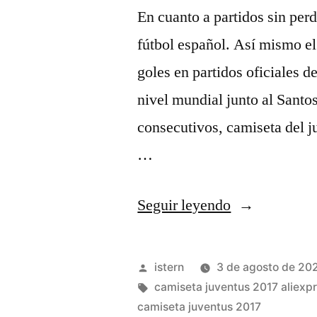
En cuanto a partidos sin perd
fútbol español. Así mismo el
goles en partidos oficiales 
nivel mundial junto al Santo
consecutivos, camiseta del 
…
«En
Seguir leyendo
su
Primera
Publicado
istern
3 de agosto de 20
Temporada
por
Etiquetas:
camiseta juventus 2017 aliexp
camiseta juventus 2017
en