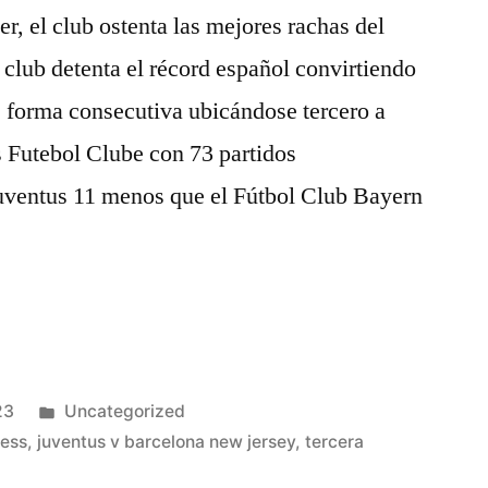
er, el club ostenta las mejores rachas del
 club detenta el récord español convirtiendo
de forma consecutiva ubicándose tercero a
s Futebol Clube con 73 partidos
juventus 11 menos que el Fútbol Club Bayern
Publicado
23
Uncategorized
en
ress
,
juventus v barcelona new jersey
,
tercera