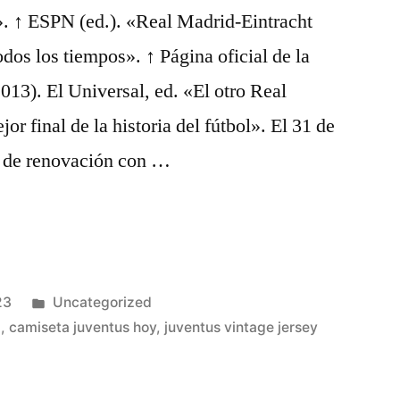
. ↑ ESPN (ed.). «Real Madrid-Eintracht
todos los tiempos». ↑ Página oficial de la
13). El Universal, ed. «El otro Real
or final de la historia del fútbol». El 31 de
to de renovación con …
e
Publicado
23
Uncategorized
en
a
,
camiseta juventus hoy
,
juventus vintage jersey