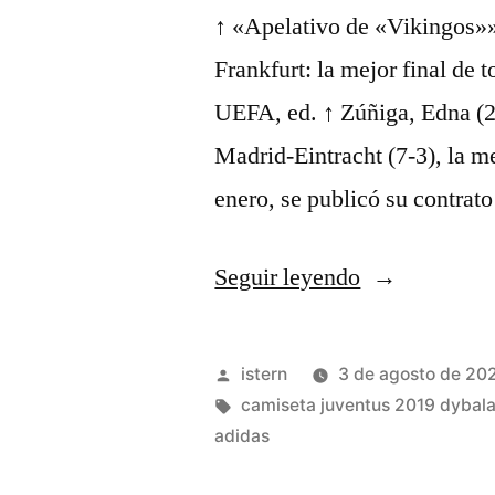
↑ «Apelativo de «Vikingos»»
Frankfurt: la mejor final de 
UEFA, ed. ↑ Zúñiga, Edna (20
Madrid-Eintracht (7-3), la mej
enero, se publicó su contra
«Associazion
Seguir leyendo
Sportiva
Roma»
Publicado
istern
3 de agosto de 20
por
Etiquetas:
camiseta juventus 2019 dybal
adidas