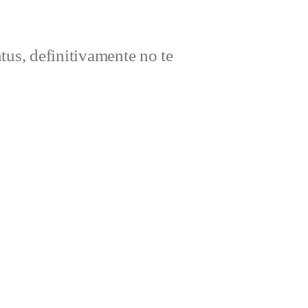
ntus, definitivamente no te