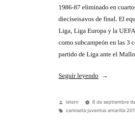
1986-87 eliminado en cuarto
dieciseisavos de final. El eq
Liga, Liga Europa y la UEF
como subcampeón en las 3 co
partido de Liga ante el Mall
«sudadera
Seguir leyendo
juventus
amarilla»
Publicado
istern
6 de septiembre d
por
Etiquetas:
camiseta juventus amarilla 20