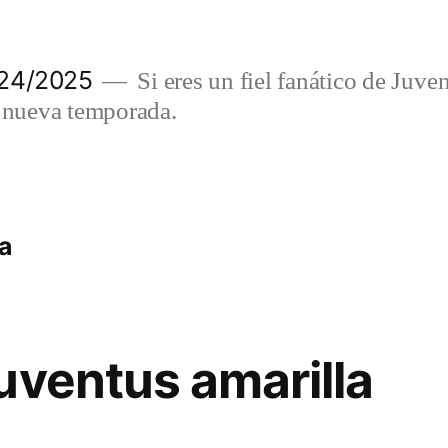
024/2025
Si eres un fiel fanático de Juve
a nueva temporada.
a
uventus amarilla