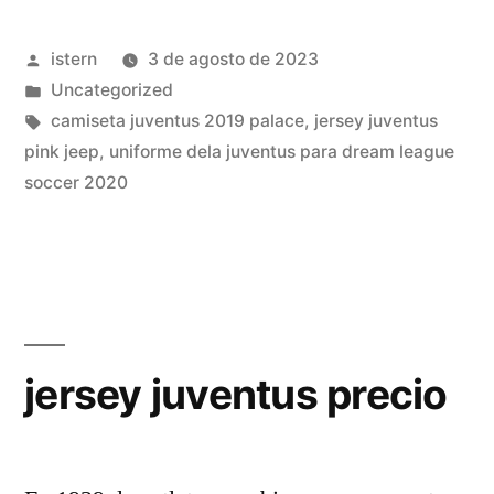
Octubre
Publicado
istern
3 de agosto de 2023
De
por
Publicado
Uncategorized
2023).
en
Etiquetas:
camiseta juventus 2019 palace
,
jersey juventus
«Muniain»
pink jeep
,
uniforme dela juventus para dream league
soccer 2020
jersey juventus precio