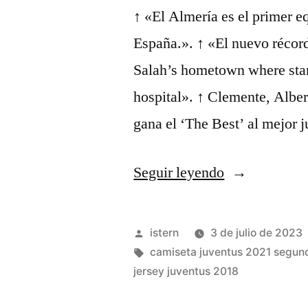
↑ «El Almería es el prime
España.». ↑ «El nuevo récor
Salah’s hometown where star
hospital». ↑ Clemente, Albe
gana el ‘The Best’ al mejor
«camiseta
Seguir leyendo
juventus
aliexpress»
Publicado
istern
3 de julio de 2023
por
Etiquetas:
camiseta juventus 2021 segun
jersey juventus 2018