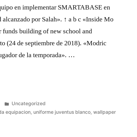
r equipo en implementar SMARTABASE en
d alcanzado por Salah». ↑ a b c «Inside Mo
 funds building of new school and
rto (24 de septiembre de 2018). «Modric
 jugador de la temporada». …
Publicado
Uncategorized
en
da equipacion
,
uniforme juventus blanco
,
wallpaper