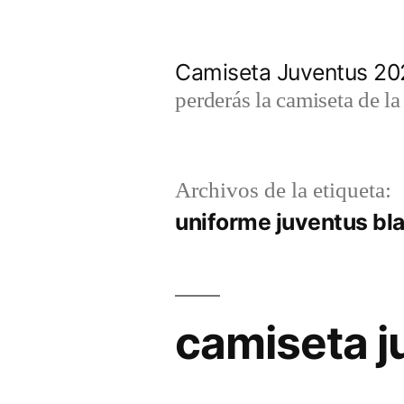
Saltar
al
Camiseta Juventus 2
contenido
perderás la camiseta de l
Archivos de la etiqueta:
uniforme juventus bl
camiseta j