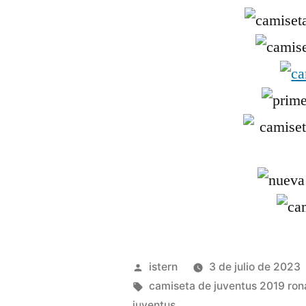
Publicado
istern
3 de julio de 2023
por
Etiquetas:
camiseta de juventus 2019 ron
juventus