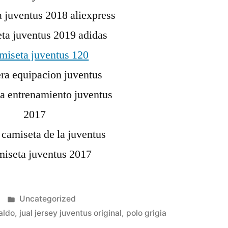
Publicado
Uncategorized
en
aldo
,
jual jersey juventus original
,
polo grigia