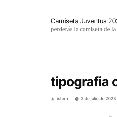
Saltar
al
Camiseta Juventus 2
contenido
perderás la camiseta de l
tipografia
Publicado
istern
3 de julio de 2023
por