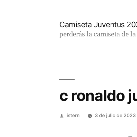
Saltar
al
Camiseta Juventus 2
contenido
perderás la camiseta de l
c ronaldo 
Publicado
istern
3 de julio de 2023
por