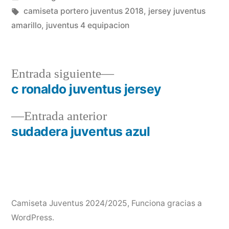
en
Etiquetas:
camiseta portero juventus 2018
,
jersey juventus
amarillo
,
juventus 4 equipacion
Entrada
Entrada siguiente
siguiente:
c ronaldo juventus jersey
Navegación
Entrada
Entrada anterior
de
anterior:
sudadera juventus azul
entradas
Camiseta Juventus 2024/2025
,
Funciona gracias a
WordPress.