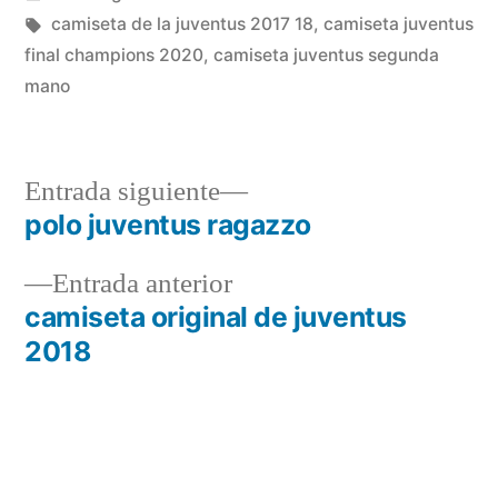
en
Etiquetas:
camiseta de la juventus 2017 18
,
camiseta juventus
final champions 2020
,
camiseta juventus segunda
mano
Entrada
Entrada siguiente
siguiente:
polo juventus ragazzo
Navegación
Entrada
Entrada anterior
de
anterior:
camiseta original de juventus
entradas
2018