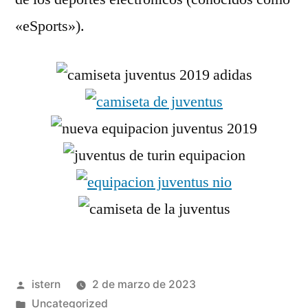
«eSports»).
Publicado
istern
2 de marzo de 2023
por
Publicado
Uncategorized