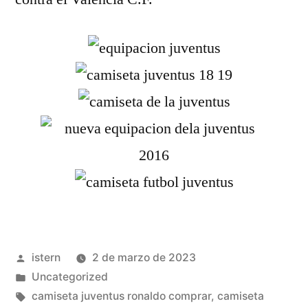
Publicado
istern
2 de marzo de 2023
por
Publicado
Uncategorized
en
Etiquetas:
camiseta juventus ronaldo comprar
,
camiseta